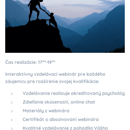
Čas realizácie: 17°°-19°°
Interaktívny vzdelávací webinár pre každého
záujemcu pre rozšírenie svojej kvalifikácie.
Vzdelávanie realizuje akreditovaný psychológ
Zdieľanie skúseností, online chat
Materiály z webinára
Certifikát o absolvovaní webinára
Kvalitné vzdelávanie z pohodlia Vášho