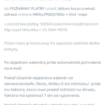
do
POZNÁMKY PLATBY
uviesť:
dátum kurzu a email.
adresa
vrátane
MENo,PRIEZVISKo + titul –napr.
v poznámke platby: 120324 jozkomrkvicka@meil.com
Mgr.Jozef Mrkvička + VS: 0941 110119
Počet miest je limitovaný. Po zaplatení obdržíte ďalšie
pokyny.
Po objednaní webinára príde automatické potvrdenie
na e-mail.
Pokiaľ účastník objednáva webinár na
zamestnávateľa /školu, škôlku či inú inštitúciu/, príde
mu faktúra, ktorú musí predať inštitúcii na úhradu,
faktúra má splatnosť 7 dní od vystavenia.
Pokiaľ účastník objedná webinár na seba, je nutné