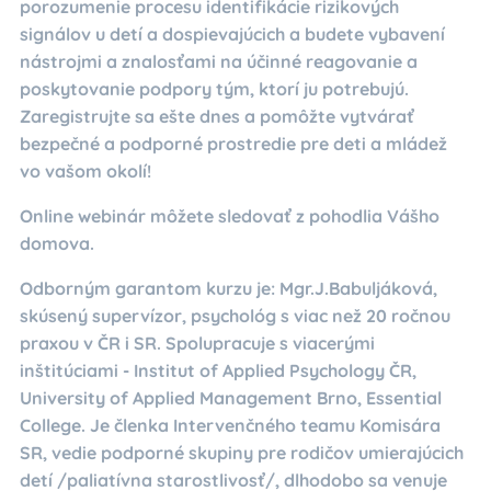
porozumenie procesu identifikácie rizikových
signálov u detí a dospievajúcich a budete vybavení
nástrojmi a znalosťami na účinné reagovanie a
poskytovanie podpory tým, ktorí ju potrebujú.
Zaregistrujte sa ešte dnes a pomôžte vytvárať
bezpečné a podporné prostredie pre deti a mládež
vo vašom okolí!
Online webinár môžete sledovať z pohodlia Vášho
domova.
Odborným garantom kurzu je: Mgr.J.Babuljáková,
skúsený supervízor, psychológ s viac než 20 ročnou
praxou v ČR i SR. Spolupracuje s viacerými
inštitúciami - Institut of Applied Psychology ČR,
University of Applied Management Brno, Essential
College. Je členka Intervenčného teamu Komisára
SR, vedie podporné skupiny pre rodičov umierajúcich
detí /paliatívna starostlivosť/, dlhodobo sa venuje