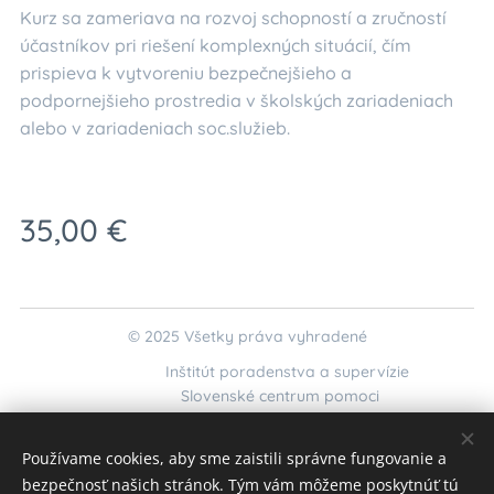
Kurz sa zameriava na rozvoj schopností a zručností
účastníkov pri riešení komplexných situácií, čím
prispieva k vytvoreniu bezpečnejšieho a
podpornejšieho prostredia v školských zariadeniach
alebo v zariadeniach soc.služieb.
35,00
€
© 2025 Všetky práva vyhradené
Inštitút poradenstva a supervízie
Slovenské centrum pomoci
kurzy@krizovaintervencia.sk
;
interaktivnekurzy@gmail.com
Používame cookies, aby sme zaistili správne fungovanie a
Cookies
bezpečnosť našich stránok. Tým vám môžeme poskytnúť tú