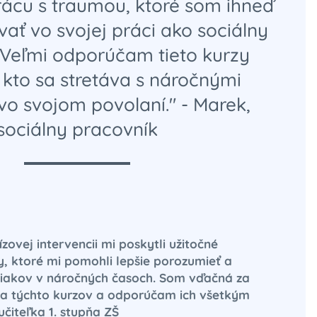
rácu s traumou, ktoré som ihneď
ať vo svojej práci ako sociálny
 Veľmi odporúčam tieto kurzy
kto sa stretáva s náročnými
vo svojom povolaní." - Marek,
sociálny pracovník
zovej intervencii mi poskytli užitočné
y, ktoré mi pomohli lepšie porozumieť a
iakov v náročných časoch. Som vďačná za
ť sa týchto kurzov a odporúčam ich všetkým
 učiteľka 1. stupňa ZŠ