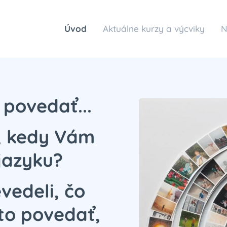
Úvod
Aktuálne kurzy a výcviky
N
 povedať...
ii, kedy Vám
 jazyku?
vedeli, čo
to povedať,