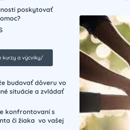
opnosti poskytovať
pomoc?
S
 kurzy a výcviky/
e budovať dôveru vo
é situácie a zvládať
te konfrontovaní s
ta či žiaka vo vašej