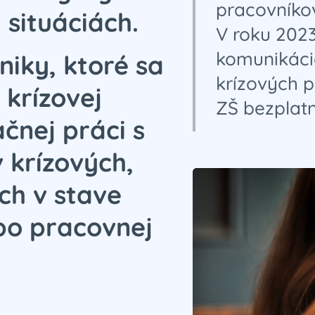
pracovníkov
 situáciách.
V roku 2023
komunikáci
niky, ktoré sa
krízových p
 krízovej
ZŠ bezplatn
ačnej práci s
 krízových,
ch v stave
ebo pracovnej