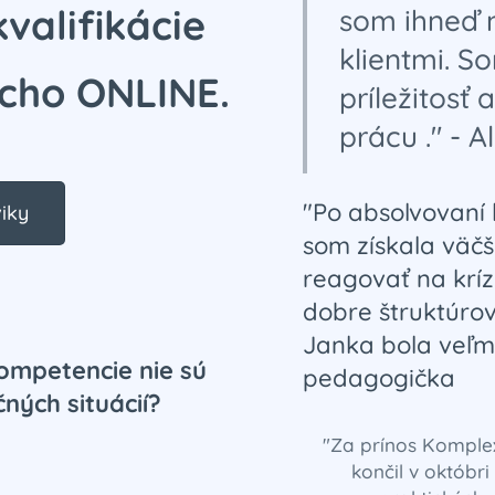
kvalifikácie
som ihneď m
klientmi. S
ucho ONLINE
.
príležitosť
prácu ." - 
"Po absolvovaní
iky
som získala väčš
reagovať na krízo
dobre štruktúro
Janka bola veľmi
kompetencie nie sú
pedagogička
ných situácií?
"Za prínos Komplex
končil v októbr