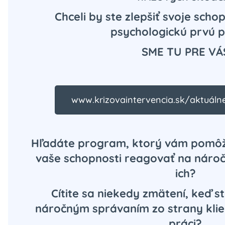
Chceli by ste zlepšiť svoje sch
psychologickú prvú 
SME TU PRE VÁ
www.krizovaintervencia.sk/aktuálne
Hľadáte program, ktorý vám pomôž
vaše schopnosti reagovať na náročn
ich?
Cítite sa niekedy zmätení, keď s
náročným správaním zo strany klien
práci?