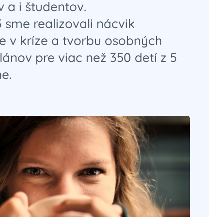
 a i študentov.
 sme realizovali nácvik
e v kríze a tvorbu osobných
lánov pre viac než 350 detí z 5
e.