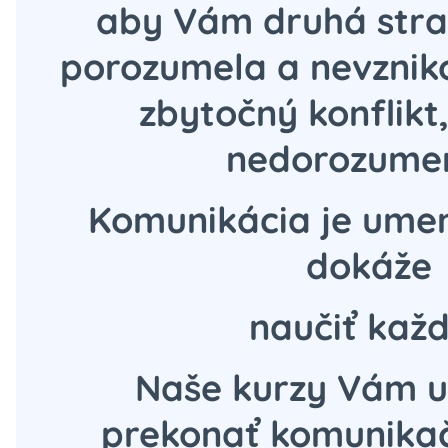
aby Vám druhá stra
porozumela a nevznik
zbytočný konflikt,
nedorozume
Komunikácia je umen
dokáže
naučiť každ
Naše kurzy Vám u
prekonať komunikač