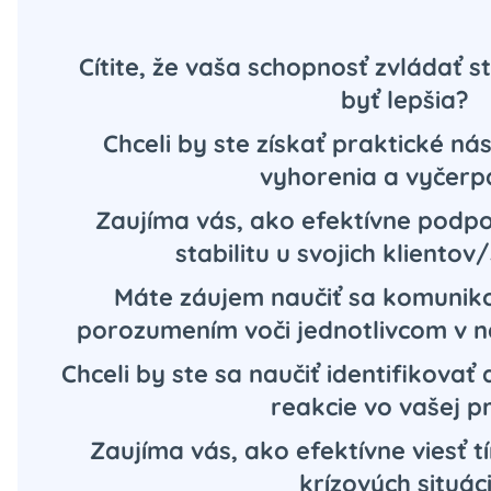
Cítite, že vaša schopnosť zvládať s
byť lepšia?
Chceli by ste získať praktické ná
vyhorenia a vyčerp
Zaujíma vás, ako efektívne podp
stabilitu u svojich kliento
Máte záujem naučiť sa komunik
porozumením voči jednotlivcom v n
Chceli by ste sa naučiť identifikova
reakcie vo vašej p
Zaujíma vás, ako efektívne viesť 
krízových situáci