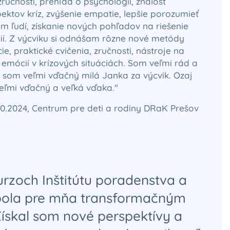
zručností, prehľad o psychológii, znalosť
ktov kríz, zvýšenie empatie, lepšie porozumieť
 ľudí, získanie nových pohľadov na riešenie
cií. Z výcviku si odnášam rôzne nové metódy
ie, praktické cvičenia, zručnosti, nástroje na
 emócií v krízových situáciách. Som veľmi rád a
 som veľmi vďačný milá Janka za výcvik. Ozaj
eľmi vďačný a veľká vďaka."
10.2024, Centrum pre deti a rodiny DRaK Prešov
urzoch Inštitútu poradenstva a
 bola pre mňa transformačným
Získal som nové perspektívy a