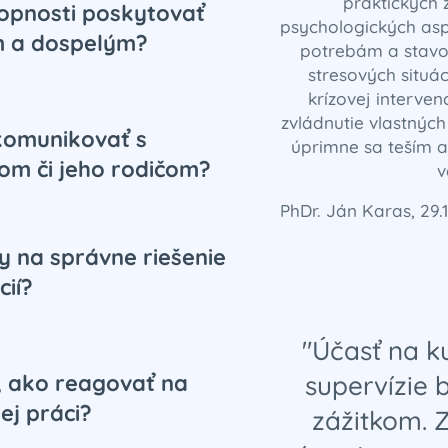
praktických 
hopnosti poskytovať
psychologických aspe
m a dospelým?
potrebám a stavom
stresových situá
krízovej intervenc
zvládnutie vlastných
 komunikovať s
úprimne sa teším a
om či jeho rodičom?
v
PhDr. Ján Karas, 29.
y na správne riešenie
cií?
"Účasť na k
, ako reagovať na
supervízie
ej práci?
zážitkom. 