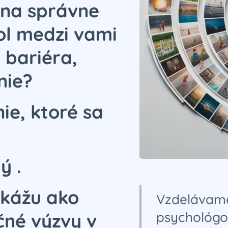
na správne
ol medzi vami
 bariéra,
nie?
ie, ktoré sa
ý .
kážu ako
Vzdelávame
psychológo
né výzvy v