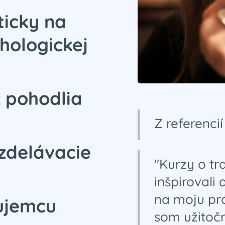
ticky na
hologickej
z pohodlia
,
Z referenci
vzdelávacie
"Kurzy o tr
inšpirovali
na moju pr
áujemcu
som užitočn