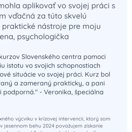
ohla aplikovať vo svojej práci s
om vďačná za túto skvelú
 a praktické nástroje pre moju
Alena, psychologička
 kurzov Slovenského centra pomoci
iu istotu vo svojich schopnostiach
vé situácie vo svojej práci. Kurz bol
vaný a zameraný prakticky, a pani
 podporná." - Veronika, špeciálna
ného výcviku v krízovej intervencii, ktorý som
i v jesennom behu 2024 považujem získanie