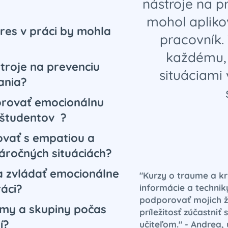
nástroje na p
mohol aplikov
tres v práci by mohla
pracovník.
každému, 
stroje na prevenciu
situáciami 
ania?
orovať emocionálnu
v/študentov ?
ovať s empatiou a
áročných situáciách?
ť a zvládať emocionálne
"Kurzy
o traume a krí
ráci?
informácie a technik
podporovať mojich ž
tímy a skupiny počas
príležitosť zúčastni
í?
učiteľom
." - Andrea,