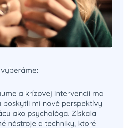
í vyberáme:
aume a krízovej intervencii ma
 a poskytli mi nové perspektívy
ácu ako psychológa. Získala
é nástroje a techniky, ktoré