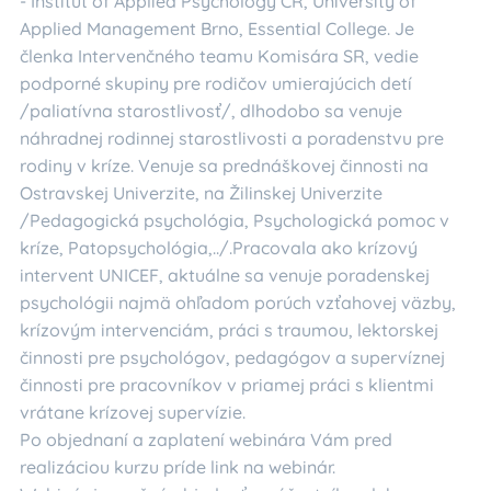
- Institut of Applied Psychology ČR, University of
Applied Management Brno, Essential College. Je
členka Intervenčného teamu Komisára SR, vedie
podporné skupiny pre rodičov umierajúcich detí
/paliatívna starostlivosť/, dlhodobo sa venuje
náhradnej rodinnej starostlivosti a poradenstvu pre
rodiny v kríze. Venuje sa prednáškovej činnosti na
Ostravskej Univerzite, na Žilinskej Univerzite
/Pedagogická psychológia, Psychologická pomoc v
kríze, Patopsychológia,../.Pracovala ako krízový
intervent UNICEF, aktuálne sa venuje poradenskej
psychológii najmä ohľadom porúch vzťahovej väzby,
krízovým intervenciám, práci s traumou, lektorskej
činnosti pre psychológov, pedagógov a supervíznej
činnosti pre pracovníkov v priamej práci s klientmi
vrátane krízovej supervízie.
Po objednaní a zaplatení webinára Vám pred
realizáciou kurzu príde link na webinár.