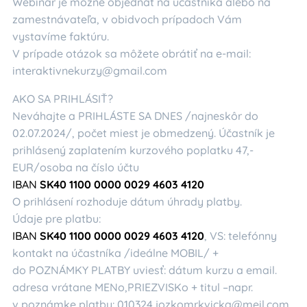
Webinár je možné objednať na účastníka alebo na
zamestnávateľa, v obidvoch prípadoch Vám
vystavíme faktúru.
V prípade otázok sa môžete obrátiť na e-mail:
interaktivnekurzy@gmail.com
AKO SA PRIHLÁSIŤ?
Neváhajte a PRIHLÁSTE SA DNES /najneskôr do
02.07.2024/, počet miest je obmedzený. Účastník je
prihlásený zaplatením kurzového poplatku 47,-
EUR/osoba na číslo účtu
IBAN
SK40 1100 0000 0029 4603 4120
O prihlásení rozhoduje dátum úhrady platby.
Údaje pre platbu:
IBAN
SK40 1100 0000 0029 4603 4120
, VS: telefónny
kontakt na účastníka /ideálne MOBIL/ +
do POZNÁMKY PLATBY uviesť: dátum kurzu a email.
adresa vrátane MENo,PRIEZVISKo + titul –napr.
v poznámke platby: 010324 jozkomrkvicka@meil.com