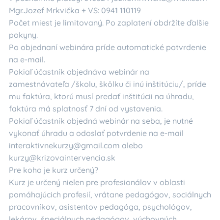
Mgr.Jozef Mrkvička + VS: 0941 110119
Počet miest je limitovaný. Po zaplatení obdržíte ďalšie
pokyny.
Po objednaní webinára príde automatické potvrdenie
na e-mail.
Pokiaľ účastník objednáva webinár na
zamestnávateľa /školu, škôlku či inú inštitúciu/, príde
mu faktúra, ktorú musí predať inštitúcii na úhradu,
faktúra má splatnosť 7 dní od vystavenia.
Pokiaľ účastník objedná webinár na seba, je nutné
vykonať úhradu a odoslať potvrdenie na e-mail
interaktivnekurzy@gmail.com alebo
kurzy@krizovaintervencia.sk
Pre koho je kurz určený?
Kurz je určený nielen pre profesionálov v oblasti
pomáhajúcich profesií, vrátane pedagógov, sociálnych
pracovníkov, asistentov pedagóga, psychológov,
lekárov, špeciálnych pedagógov, výchovných