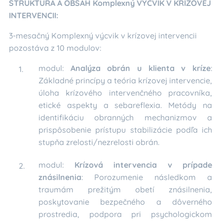
ŠTRUKTÚRA A OBSAH Komplexný VÝCVIK V KRÍZOVEJ
INTERVENCII:
3-mesačný Komplexný výcvik v krízovej intervencii
pozostáva z 10 modulov:
modul:
Analýza obrán u klienta v kríze
:
Základné princípy a teória krízovej intervencie,
úloha krízového intervenčného pracovníka,
etické aspekty a sebareflexia. Metódy na
identifikáciu obranných mechanizmov a
prispôsobenie prístupu stabilizácie podľa ich
stupňa zrelosti/nezrelosti obrán.
modul:
Krízová intervencia v prípade
znásilnenia
: Porozumenie následkom a
traumám prežitým obetí znásilnenia,
poskytovanie bezpečného a dôverného
prostredia, podpora pri psychologickom