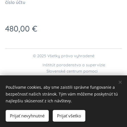
číslo účtu
480,00
€
© 2025 Všetky práva vyhradené
Inštitút poradenstva a supervízie
Slovenské centrum pomoci
kurzy@krizovaintervencia.sk
;
interaktivnekurzy@gmail.com
Používame cookies, aby sme zaistili správne fungovanie a
Cookies
bezpečnosť našich stránok. Tým vám môžeme poskytnúť tú
najlepšiu skúsenosť z ich návštevy.
Vypredané
Prijať nevyhnutné
Prijať všetko