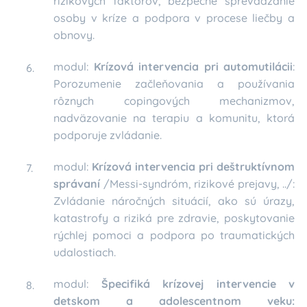
rizikových faktorov, bezpečné sprevádzanie
osoby v kríze a podpora v procese liečby a
obnovy.
modul:
Krízová intervencia pri automutilácii
:
Porozumenie začleňovania a používania
rôznych copingových mechanizmov,
nadväzovanie na terapiu a komunitu, ktorá
podporuje zvládanie.
modul:
Krízová intervencia pri deštruktívnom
správaní
/Messi-syndróm, rizikové prejavy, ../:
Zvládanie náročných situácií, ako sú úrazy,
katastrofy a riziká pre zdravie, poskytovanie
rýchlej pomoci a podpora po traumatických
udalostiach.
modul:
Špecifiká krízovej intervencie v
detskom a adolescentnom veku: