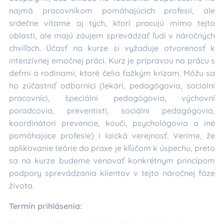
najmä pracovníkom pomáhajúcich profesií, ale
srdečne vítame aj tých, ktorí pracujú mimo tejto
oblasti, ale majú záujem sprevádzať ľudí v náročných
chvíľach. Účasť na kurze si vyžaduje otvorenosť k
intenzívnej emočnej práci. Kurz je prípravou na prácu s
deťmi a rodinami, ktoré čelia ťažkým krízam. Môžu sa
ho zúčastniť odborníci (lekári, pedagógovia, sociálni
pracovníci, špeciálni pedagógovia, výchovní
poradcovia, preventisti, sociálni pedagógovia,
koordinátori prevencie, kouči, psychológovia a iné
pomáhajúce profesie) i laická verejnosť. Veríme, že
aplikovanie teórie do praxe je kľúčom k úspechu, preto
sa na kurze budeme venovať konkrétnym princípom
podpory sprevádzania klientov v tejto náročnej fáze
života.
Termín prihlásenia: