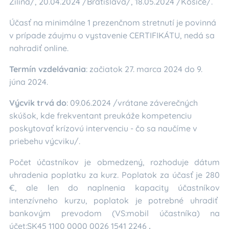
Žilina/, 20.04.2024 /Bratislava/, 18.05.2024 /Košice/.
Účasť na minimálne 1 prezenčnom stretnutí je povinná
v prípade záujmu o vystavenie CERTIFIKÁTU, nedá sa
nahradiť online.
Termín vzdelávania
: začiatok 27. marca 2024 do 9.
júna 2024.
Výcvik trvá do
: 09.06.2024 /vrátane záverečných
skúšok, kde frekventant preukáže kompetenciu
poskytovať krízovú intervenciu - čo sa naučíme v
priebehu výcviku/.
Počet účastníkov je obmedzený, rozhoduje dátum
uhradenia poplatku za kurz. Poplatok za účasť je 280
€, ale len do naplnenia kapacity účastníkov
intenzívneho kurzu, poplatok je potrebné uhradiť
bankovým prevodom (VS:mobil účastníka) na
účet:SK45 1100 0000 0026 1541 2246
.