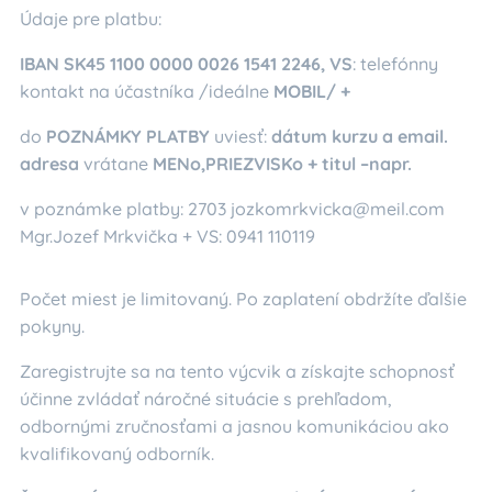
Údaje pre platbu:
IBAN SK45 1100 0000 0026 1541 2246, VS
: telefónny
kontakt na účastníka /ideálne
MOBIL/ +
do
POZNÁMKY PLATBY
uviesť:
dátum kurzu a email.
adresa
vrátane
MENo,PRIEZVISKo + titul –napr.
v poznámke platby: 2703 jozkomrkvicka@meil.com
Mgr.Jozef Mrkvička + VS: 0941 110119
Počet miest je limitovaný. Po zaplatení obdržíte ďalšie
pokyny.
Zaregistrujte sa na tento výcvik a získajte schopnosť
účinne zvládať náročné situácie s prehľadom,
odbornými zručnosťami a jasnou komunikáciou ako
kvalifikovaný odborník.