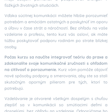
ťažkých životných situáciách.
Vďaka súcitnej komunikácii môžete hlbšie porozumieť
potrebám a emóciám ostatných a poskytnúť im oporu
a úľavu v čase strát a náročností. Bez ohľadu na vaše
vzdelanie a profesiu, tento kurz vás osloví, ak máte
túžbu poskytovať podporu rodinám po strate blízkej
osoby.
Počas kurzu sa naučíte integrovať teóriu do praxe a
zdokonalíte svoje komunikačné zručnosti s ohľadom
na citlivosť a porozumenie.
Kurz vám pomôže objaviť
nové spôsoby podpory a smerovania, aby ste sa stali
skutočným oporným pilierom pre tých, ktorí to
potrebujú.
Vzdelávanie je otvorené všetkým dospelým s chuťou
zlepšiť sa v komunikácii so smútiacimi deťmi a
dospelými, bez ohľadu na vzdelanie. Odporúčame ho