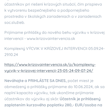
účastníkov pri riešení krízových situácií, čím prispieva
k vytvoreniu bezpečnejšieho a podpornejšieho
prostredia v školských zariadeniach a v zariadeniach
soc.služieb.
Prijímame prihlášky do nového behu výcviku v krízovej
intervencii - www.krizovaintervencia.sk
Komplexný VÝCVIK V KRÍZOVEJ INTERVENCII 05.09.24-
29.10.24
https://www.krizovaintervencia.sk/p/komplexny-
vycvik-v-krizovej-intervencii-23-05-24-09-07-24/
Neváhajte a PRIHLÁSTE SA DNES,
počet miest je
obmedzený a prihlášky prijímame do 10.06.2024, ak sa
naplní kapacita výcviku, tak ukončíme prijímanie
účastníkov do výcviku aj skôr.
Účastník je prihlásený
zaplatením kurzového poplatku 280,- EUR/osoba na