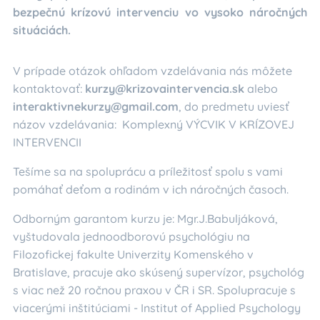
bezpečnú krízovú intervenciu vo vysoko náročných
situáciách.
V prípade otázok ohľadom vzdelávania nás môžete
kontaktovať:
kurzy@krizovaintervencia.sk
alebo
interaktivnekurzy@gmail.com
, do predmetu uviesť
názov vzdelávania: Komplexný VÝCVIK V KRÍZOVEJ
INTERVENCII
Tešíme sa na spoluprácu a príležitosť spolu s vami
pomáhať deťom a rodinám v ich náročných časoch.
Odborným garantom kurzu je: Mgr.J.Babuljáková,
vyštudovala jednoodborovú psychológiu na
Filozofickej fakulte Univerzity Komenského v
Bratislave, pracuje ako skúsený supervízor, psychológ
s viac než 20 ročnou praxou v ČR i SR. Spolupracuje s
viacerými inštitúciami - Institut of Applied Psychology