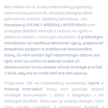
Bez ohľadu na to, či ste profesionálny psychológ,
zdravotnícky pracovník, skúsený pedagóg alebo
jednoducho srdcom zapálený jednotlivec, náš
Komplexný VÝCVIK V KRÍZOVEJ INTERVENCII
vám
poskytne dôležité nástroje a znalosti na rýchlu a
efektívnu reakciu v krízových situáciách.
S praktickými
simuláciami sa naučíte prekonávať výzvy, prejavovať
empatickú podporu a stabilizovať emocionálne
stavy, čo vám umožní byť nápomocným stĺpom pre
tých, ktorí sa ocitnú na pokraji svojich síl.
Absolvovaním kurzu získate účinné stratégie pre ľudí
v kríze, aby ste sa mohli stať pre nich oporou.
Pozývame Vás na trojmesačný komplexný
Výcvik v
krízovej intervencii
, ktorý vám pomôže objaviť
stratégie komunikácie s deťmi a dospelými v ich
krízových chvíľach. Tento kurz je určený všetkým, ktorí
majú záujem pomáhať a podporovať druhých v