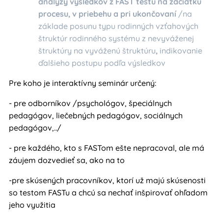
analýzy výsledkov z FAST testu na začiatku
procesu, v priebehu a pri ukončovaní
/na
základe posunu typu rodinných vzťahových
štruktúr rodinného systému z nevyváženej
štruktúry na vyváženú štruktúru
,
indikovanie
ďalšieho postupu podľa výsledkov
Pre koho je interaktívny seminár určený:
- pre odborníkov /psychológov, špeciálnych
pedagógov, liečebných pedagógov, sociálnych
pedagógov,../
- pre každého, kto s FASTom ešte nepracoval, ale má
záujem dozvedieť sa, ako na to
-pre skúsených pracovníkov, ktorí už majú skúsenosti
so testom FASTu a chcú sa nechať inšpirovať ohľadom
jeho využitia