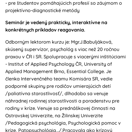
- pre študentov pomáhajúcich profesií so záujmom o
projektívno-diagnostické metódy
Seminár je vedený prakticky, interaktívne na
konkrétnych príkladov reagovania.
Odborným lektorom kurzu je: Mgr.J.Babuljáková,
skúsený supervízor, psychológ s viac než 20 ročnou
praxou v ČR i SR. Spolupracuje s viacerými inštitúciami
- Institut of Applied Psychology ČR, University of
Applied Management Brno, Essential College. Je
členka Intervenčného teamu Komisára SR, vedie
podporné skupiny pre rodičov umierajúcich detí
/paliatívna starostlivosť/, dlhodobo sa venuje
náhradnej rodinnej starostlivosti a poradenstvu pre
rodiny v kríze. Venuje sa prednáškovej činnosti na
Ostravskej Univerzite, na Žilinskej Univerzite
/Pedagogická psychológia, Psychologická pomoc v
kríze, Patopsychológia,../.Pracovala ako krízový