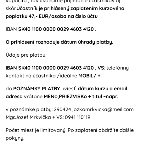
kapacita , tak ukončíme prijímanie účastníkov aj
skôr.
Účastník je prihlásený zaplatením kurzového
poplatku 47,- EUR/osoba na číslo účtu
IBAN
SK40 1100 0000 0029 4603 4120
.
O prihlásení rozhoduje dátum úhrady platby.
Údaje pre platbu:
IBAN
SK40 1100 0000 0029 4603 4120
, VS
: telefónny
kontakt na účastníka /ideálne
MOBIL/ +
do
POZNÁMKY PLATBY
uviesť:
dátum kurzu a email.
adresa
vrátane
MENo,PRIEZVISKo + titul –napr.
v poznámke platby: 290424 jozkomrkvicka@meil.com
Mgr.Jozef Mrkvička + VS: 0941 110119
Počet miest je limitovaný. Po zaplatení obdržíte ďalšie
pokyny.