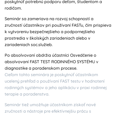
poskytnúť potrebnú podporu deťom, študentom a
rodičom.
Seminár sa zameriava na rozvoj schopností a
zručností účastníkov pri používaní FASTu, čím prispieva
k vytvoreniu bezpečnejšieho a podpornejšieho
prostredia v školských zariadeniach alebo v
zariadeniach soc.služieb.
Po absolvovaní obdržia účastníci Osvedčenie o
absolvovaní FAST TEST RODINNÉHO SYSTÉM
U v
d
iagnostike a poradenskom procese.
Cieľom tohto seminára je poskytnúť účastníkom
ucelený prehľad o používaní FAST testu v hodnotení
rodinných systémov a jeho aplikáciu v praxi rodinnej
terapie a poradenstva.
Seminár tiež umožňuje účastníkom získať nové
zručnosti a nástroje pre efektívnejšiu prácu s