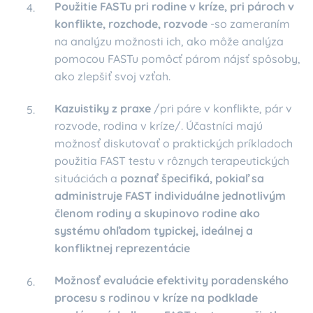
Použitie FASTu pri rodine v kríze, pri
pároch v
konflikte, rozchode, rozvode
-so zameraním
na analýzu možnosti ich, ako môže analýza
pomocou FASTu pomôcť párom nájsť spôsoby,
ako zlepšiť svoj vzťah.
Kazuistiky z praxe
/pri páre v konflikte, pár v
rozvode, rodina v kríze/. Účastníci majú
možnosť diskutovať o praktických príkladoch
použitia FAST testu v rôznych terapeutických
situáciách a
poznať špecifiká, pokiaľ sa
administruje FAST individuálne jednotlivým
členom rodiny a skupinovo rodine ako
systému ohľadom typickej, ideálnej a
konfliktnej reprezentácie
Možnosť evaluácie efektivity poradenského
procesu s rodinou v kríze na podklade