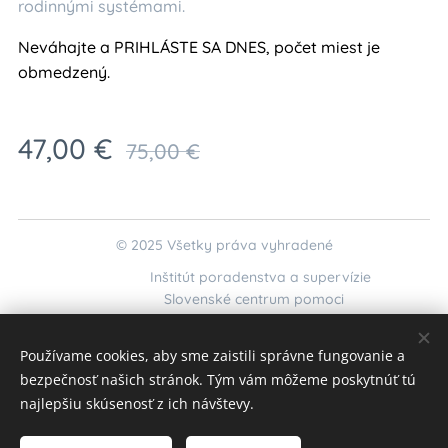
rodinnými systémami.
Neváhajte a PRIHLÁSTE SA DNES, počet miest je
obmedzený.
47,00
€
75,00
€
© 2025 Všetky práva vyhradené
Inštitút poradenstva a supervízie
Slovenské centrum pomoci
kurzy@krizovaintervencia.sk
;
interaktivnekurzy@gmail.com
Používame cookies, aby sme zaistili správne fungovanie a
Cookies
bezpečnosť našich stránok. Tým vám môžeme poskytnúť tú
najlepšiu skúsenosť z ich návštevy.