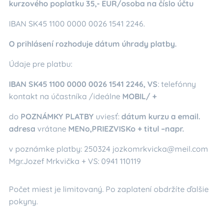
kurzového poplatku 35,- EUR/osoba na číslo účtu
IBAN SK45 1100 0000 0026 1541 2246.
O prihlásení rozhoduje dátum úhrady platby.
Údaje pre platbu:
IBAN SK45 1100 0000 0026 1541 2246, VS
: telefónny
kontakt na účastníka /ideálne
MOBIL/ +
do
POZNÁMKY PLATBY
uviesť:
dátum kurzu a email.
adresa
vrátane
MENo,PRIEZVISKo + titul –napr.
v poznámke platby: 250324 jozkomrkvicka@meil.com
Mgr.Jozef Mrkvička + VS: 0941 110119
Počet miest je limitovaný. Po zaplatení obdržíte ďalšie
pokyny.