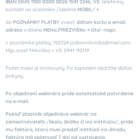
IBAN SK45 1100 0000 0026 1541 2246, VS
: telefónny
kontakt na účastníka /ideálne
MOBIL/ +
do
POZNÁMKY PLATBY
uviesť:
dátum kurzu a email.
adresa
vrátane
MENo,PRIEZVISKo + titul –napr.
v poznámke platby: 150324 jozkomrkvicka@meil.com
Mgr.Jozef Mrkvička + VS: 0941 110119
Počet miest je limitovaný. Po zaplatení obdržíte ďalšie
pokyny.
Po objednaní webinára príde automatické potvrdenie
na e-mail.
Pokiaľ účastník objednáva webinár na
zamestnávateľa /školu, škôlku či inú inštitúciu/, príde
mu faktúra, ktorú musí predať inštitúcii na úhradu,
faktúra má splatnosť 7 dní od vystavenia.