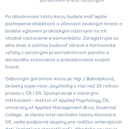
Po absolvovaní tohto kurzu budete mať lepšie
pochopenie dôležitosti a účinnosti osobných hraníc a
budete vybavení praktickými nástrojmi na ich
vhodné nastavenie a komunikáciu. Zaregistrujte sa
ešte dnes a začnite budovať zdravé a harmonické
vzťahy s ostatnými prostredníctvom jasného a
dôrazného stanovenia a presadzovania svojich
hraníc.
Odborným garantom kurzu je: Mgr.J.Babuljáková,
skúsený supervízor, psychológ s viac než 20 ročnou
praxou v ČR i SR. Spolupracuje s viacerými
inštitúciami - Institut of Applied Psychology ČR,
University of Applied Management Brno, Essential
College. Je členka Intervenčného teamu Komisára
SR, vedie podporné skupiny pre rodičov umierajúcich
detí /paliatívna starostlivosť/, dlhodobo sa venuje