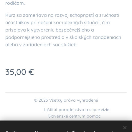
rodičom.
Kurz sa zameriava na rozvoj schopností a zručností
účastníkov pri riešení komplexných situácií, čím
prispieva k vytvoreniu bezpečnejšieho a
podpornejšieho prostredia v školských zariadeniach
alebo v zariadeniach soc.služieb.
35,00
€
© 2025 Všetky práva vyhradené
Inštitút poradenstva a supervízie
Slovenské centrum pomoci
kurzy@krizovaintervencia.sk
;
interaktivnekurzy@gmail.com